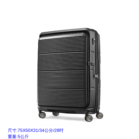
尺寸:75X50X31/34公分/28吋
重量:5公斤