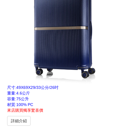
尺寸:49X69X29/33公分/26吋
重量:4.6公斤
容量:75公升
材質:100% PC
來店購買獨享驚喜價
詳細介紹