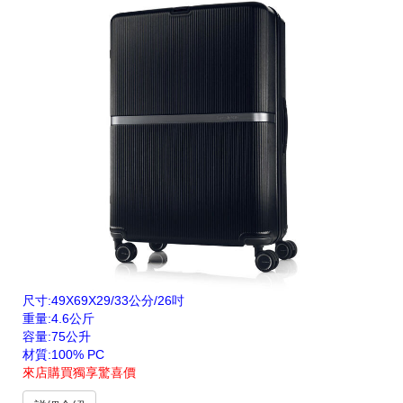
尺寸:49X69X29/33公分/26吋
重量:4.6公斤
容量:75公升
材質:100% PC
來店購買獨享驚喜價