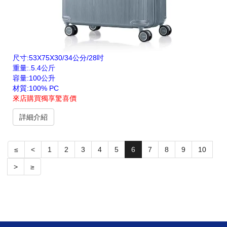
尺寸:53X75X30/34公分/28吋
重量:.5.4公斤
容量:100公升
材質:100% PC
來店購買獨享驚喜價
詳細介紹
≤
<
1
2
3
4
5
6
7
8
9
10
>
≥