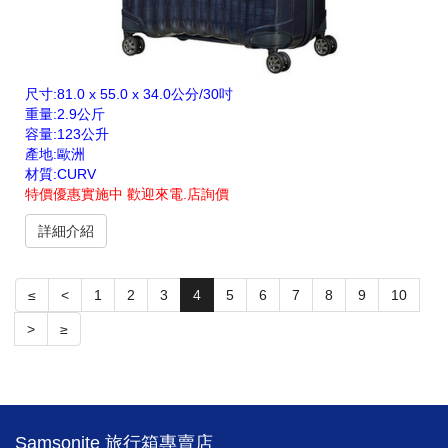
尺寸:81.0 x 55.0 x 34.0公分/30吋
重量:2.9公斤
容量:123公升
產地:歐洲
材質:CURV
特價優惠實施中 歡迎來電.店詢價
詳細介紹
≤
<
1
2
3
4
5
6
7
8
9
10
>
≥
Samsonite 旅行箱專賣店