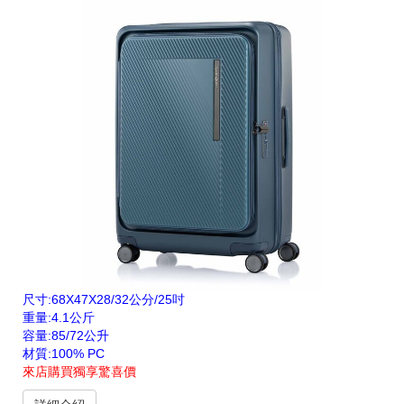
尺寸:68X47X28/32公分/25吋
重量:4.1公斤
容量:85/72公升
材質:100% PC
來店購買獨享驚喜價