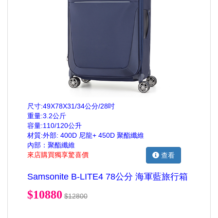
尺寸:49X78X31/34公分/28吋
重量:3.2公斤
容量:110/120公升
材質:外部: 400D 尼龍+ 450D 聚酯纖維
內部：聚酯纖維
來店購買獨享驚喜價
查看
Samsonite B-LITE4 78公分 海軍藍旅行箱
$10880
$12800