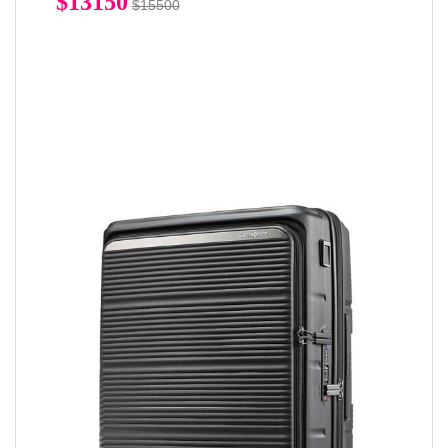
$13150
$15500