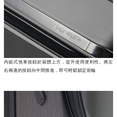
內嵌式煞車按鈕於箱體上方，提升使用便利性。將左
右兩邊的按鈕向中間推進，即可輕鬆鎖定前輪