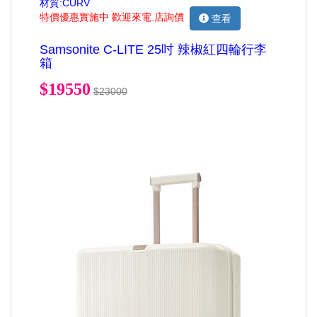
材質:CURV
特價優惠實施中 歡迎來電.店詢價
查看
Samsonite C-LITE 25吋 辣椒紅四輪行李
箱
$19550
$23000