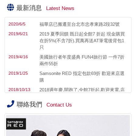
最新消息
Latest News
2020/6/5
福華店已搬遷至台北市忠孝東路2段32號
2019/6/21
2019 夏季回饋 既日起全館7 折起 現金購買
在折5%(不含7折).買萬再送AT筆電後背包1
只
2019/4/16
美國旅行者年度盛典 FUN4旅行節 一件7折
兩件55折
2019/1/25
Samsonite RED 指定包款69折 歡迎來店選
購
2018/10/13
2018週年慶.開跑了.全館7折起.歡迎來電.店
詢價.保證最低價
聯絡我們
Contact Us